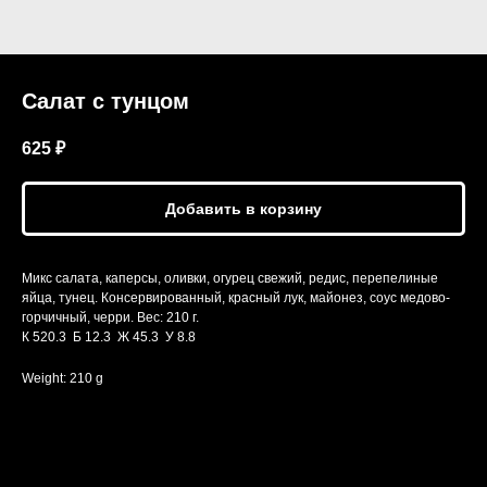
Салат с тунцом
625
₽
Добавить в корзину
Микс салата, каперсы, оливки, огурец свежий, редис, перепелиные
яйца, тунец. Консервированный, красный лук, майонез, соус медово-
горчичный, черри. Вес: 210 г.
К 520.3 Б 12.3 Ж 45.3 У 8.8
Weight: 210 g